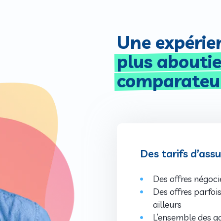
Une expéri
plus abouti
comparateu
Des tarifs d’ass
Des offres négoci
Des offres parfoi
ailleurs
L’ensemble des ga