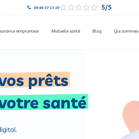
5
09 69 37 13 20
surance emprunteur
Mutuelle santé
Blog
Qui sommes-
vos prêts
votre santé
gital.