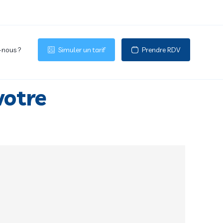
nous ?
Simuler un tarif
Prendre RDV
votre