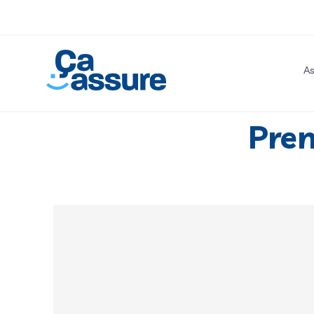
As
Pren