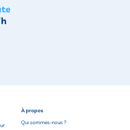
ute
7h
À propos
Qui sommes-nous ?
ur