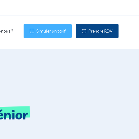
nous ?
Simuler un tarif
Prendre RDV
énior