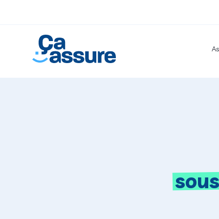
As
sous