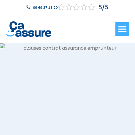
5
09 69 37 13 20
Assurance emprunteur
Qui sommes-nous ?