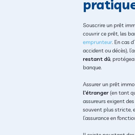
pratiqu
Souscrire un prêt imm
couvrir ce prêt, les b
emprunteur
. En cas 
accident ou décès), l
restant dû
, protégea
banque.
Assurer un prêt immob
l’étranger
(en tant qu
assureurs exigent de
souvent plus stricte,
l’assurance en foncti
Il existe pourtant des