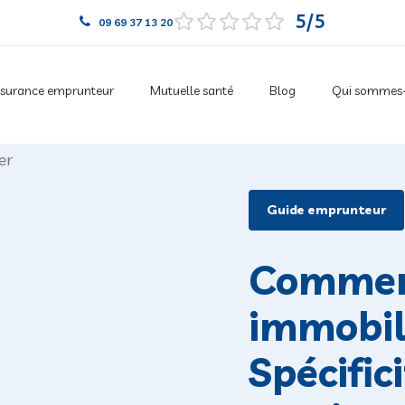
5
09 69 37 13 20
surance emprunteur
Mutuelle santé
Blog
Qui sommes-
Guide emprunteur
Comment
immobili
Spécific